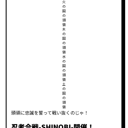
火
の
国
の
頭
領
木
の
国
の
頭
領
水
の
国
の
頭
領
土
の
国
の
頭
領
頭領に忠誠を誓って戦い抜くのじゃ！
忍者合戦-SHINOBI-開催！