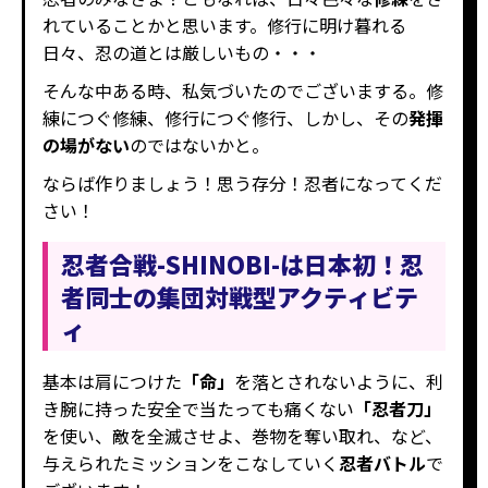
れていることかと思います。修行に明け暮れる
日々、忍の道とは厳しいもの・・・
そんな中ある時、私気づいたのでございまする。修
練につぐ修練、修行につぐ修行、しかし、その
発揮
の場がない
のではないかと。
ならば作りましょう！思う存分！忍者になってくだ
さい！
忍者合戦-SHINOBI-は日本初！忍
者同士の集団対戦型アクティビテ
ィ
基本は肩につけた
「命」
を落とされないように、利
き腕に持った安全で当たっても痛くない
「忍者刀」
を使い、敵を全滅させよ、巻物を奪い取れ、など、
与えられたミッションをこなしていく
忍者バトル
で