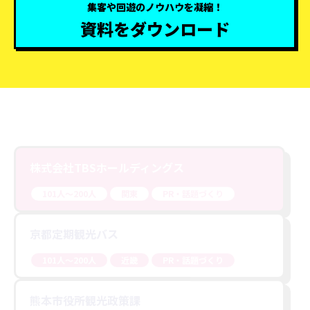
集客や回遊のノウハウを凝縮！
資料をダウンロード
株式会社TBSホールディングス
101人〜200人
関東
PR・話題づくり
京都定期観光バス
101人〜200人
近畿
PR・話題づくり
熊本市役所観光政策課
201人〜500人
九州（沖縄を含む）