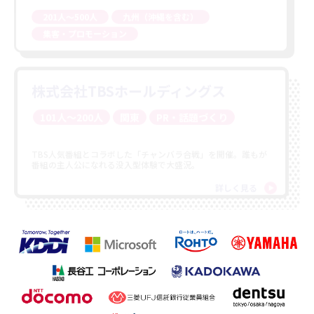
集客・プロモーション
株式会社TBSホールディングス
101人〜200人
関東
PR・話題づくり
TBS人気番組とコラボした「チャンバラ合戦」を開催。誰もが
番組の主人公になれる没入型体験で大盛況。
詳しく見る