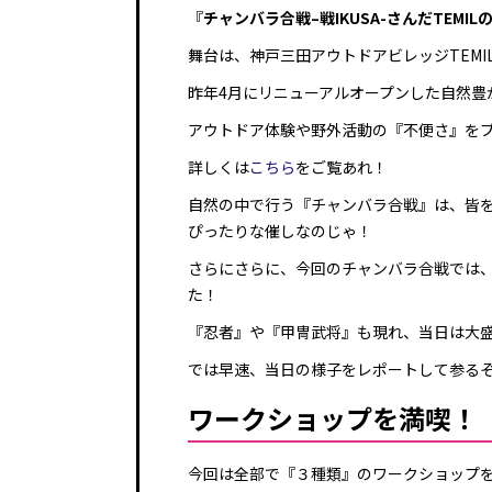
『
チャンバラ合戦
–
戦
IKUSA-
さんだ
TEMIL
舞台は、神戸三田アウトドアビレッジTEMI
昨年4月にリニューアルオープンした自然豊
アウトドア体験や野外活動の『不便さ』を
詳しくは
こちら
をご覧あれ！
自然の中で行う『チャンバラ合戦』は、皆
ぴったりな催しなのじゃ！
さらにさらに、今回のチャンバラ合戦では
た！
『忍者』や『甲冑武将』も現れ、当日は大
では早速、当日の様子をレポートして参る
ワークショップを満喫！
今回は全部で『３種類』のワークショップ