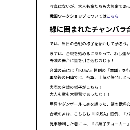
写真はないが、大人も童たちも大興奮であ
戦国ワークショップ
については
こちら
緑に囲まれたチャンバラ
では、当日の合戦の様子を紹介して参ろう
まずは、合戦を始めるにあたって、わし達
野戦の舞台に皆を引き込むのじゃ！
合戦の前には『IKUSA』恒例の『
軍議』
を
軍議後の円陣では、各軍、士気が爆発しと
実際の合戦の様子がこちら！
大人も童も大興奮であったな！！
甲冑やダンボールに身を纏った、謎の武将
合戦の〆は、こちらも『IKUSA』恒例、『
見事勝利した者には、『お菓子チョーカー