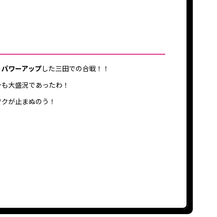
り
パワーアップ
した三田での合戦！！
シも大盛況であったわ！
ワクが止まぬのう！