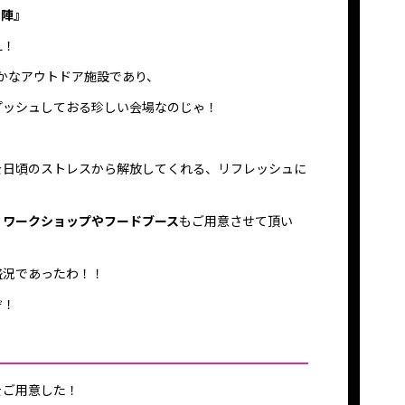
の陣
』
L！
かなアウトドア施設であり、
プッシュしておる珍しい会場なのじゃ！
を日頃のストレスから解放してくれる、リフレッシュに
、
ワークショップやフードブース
もご用意させて頂い
盛況であったわ！！
ぞ！
をご用意した！