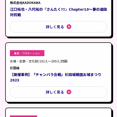
株式会社KADOKAWA
アニメ・コラボイベント
四国
江口拓也・八代拓の『さんたく!!!』Chapter10～春の選抜
周年記念・社内イベント
対抗戦
九州（沖縄を含む）
詳しく見る
集客・プロモーション
お城・史跡・文化財/101人〜200人/四国
引田城
【開催事例】「チャンバラ合戦」引田城戦国お城まつり
2023
詳しく見る