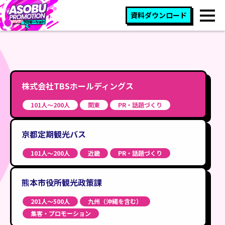
資料ダウンロード
株式会社TBSホールディングス
101人〜200人
関東
PR・話題づくり
京都定期観光バス
101人〜200人
近畿
PR・話題づくり
熊本市役所観光政策課
201人〜500人
九州（沖縄を含む）
集客・プロモーション