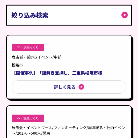
絞り込み検索
課題・お悩み
から探す
PR・話題づくり
利用シーン
から探す
PR・話題づくり
スペースの有効活用
展示会・イベントブース
イベント参加人数
商店街・街歩きイベント/中部
回遊・滞在時間の向上事例
松阪市
商業施設・百貨店
1000人以上
エリア
【開催事例】「謎解き宝探し」三重県松阪市様
集客・プロモーション
観光地・レジャースポット
101人〜200人
北海道
絞り込む
詳しく見る
ファンミーティング
201人〜500人
東北
絞り込み条件をクリア
テーマパーク・遊園地
501人〜1000人
関東
お城・史跡・文化財
51人〜100人
中部
PR・話題づくり
学校行事・教育施設
近畿
展示会・イベントブース/ファンミーティング/周年記念・社内イベン
商店街・街歩きイベント
ト/201人〜500人/関東
中国