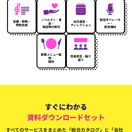
ノベルティ・景
配信オペレータ
音響・照明・
当日運営・
品・
ー・
特殊効果
ディレクション
販促物の制作
配信機材
飲食メニュー監
効果測定・振り
修・
返り
提供
すぐにわかる
資料ダウンロードセット
すべてのサービスをまとめた「総合カタログ」と
「会社