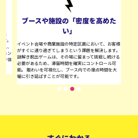
密度を高めた
参加者のリアルな熱狂を「可
したい」
区画において、お客様
「脱出に成功した（失敗した）」という強烈な
う課題を解決します。
は、思わず誰かに伝えたくなる強い動機を生み
留まって挑戦し続ける
フォトスポットと連動した演出や、クリア時の
実にコントロール可
を設計することで、SNSへの自発的な投稿を促進
内での接点時間を大
場の熱狂をデジタル上の拡散へと繋げ、プロモ
。
ン効果を最大化させます。
すぐにわかる