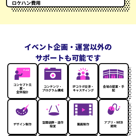
ロケハン費用
イベント企画・運営以外の
サポートも可能です
コンセプト立
コンテンツ・
IPコラボ交渉・
会場の提案・手
案・
プログラム構成
キャスティング
配
全体設計
空間装飾・造作
アプリ・WEB
デザイン制作
動画制作
設営
開発