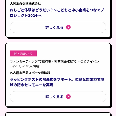
アニメ・コラボイベント
大同生命保険株式会社
四国
おしごと体験はどうだい？〜こどもと中小企業をつなぐプ
周年記念・社内イベント
九州（沖縄を含む）
ロジェクト2024〜」
詳しく見る
PR・話題づくり
ファンミーティング/学校行事・教育施設/商店街・街歩きイベン
ト/51人〜100人/中部
名古屋市民局スポーツ戦略課
ラッピングポストの除幕式をサポート。柔軟な対応力で地
域の記念セレモニーを実現
詳しく見る