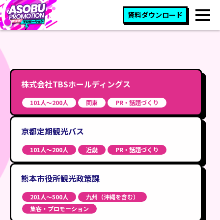
資料ダウンロード
株式会社TBSホールディングス
101人〜200人
関東
PR・話題づくり
京都定期観光バス
101人〜200人
近畿
PR・話題づくり
熊本市役所観光政策課
201人〜500人
九州（沖縄を含む）
集客・プロモーション