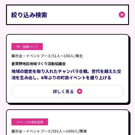
絞り込み検索
課題・お悩み
から探す
PR・話題づくり
利用シーン
から探す
PR・話題づくり
スペースの有効活用
展示会・イベントブース
イベント参加人数
展示会・イベントブース/51人〜100人/東北
回遊・滞在時間の向上事例
倉賀野地区地域づくり活動協議会
商業施設・百貨店
1000人以上
エリア
地域の歴史を取り入れたチャンバラ合戦。世代を越えた交
集客・プロモーション
観光地・レジャースポット
101人〜200人
流を生み出し、6年ぶりの町民イベントを盛り上げる
北海道
絞り込む
ファンミーティング
201人〜500人
東北
詳しく見る
絞り込み条件をクリア
テーマパーク・遊園地
501人〜1000人
関東
お城・史跡・文化財
51人〜100人
中部
学校行事・教育施設
近畿
スペースの有効活用
商店街・街歩きイベント
展示会・イベントブース/501人〜1000人/関東
中国