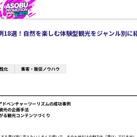
例18選！自然を楽しむ体験型観光をジャンル別に
性化
集客・販促ノウハウ
アドベンチャーツーリズムの成功事例
観光の企画手法
がる観光コンテンツづくり
クする遊び場に変えたい！そんな想いで、その土地だけの魅力を「遊び」で引き出し