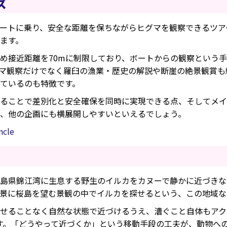
ズ
ートに乗り、安全な距離を保ちながらヒグマを観察できるツア
ます。
め接近距離を70mに制限しており、ボートからの観察という
マ観察だけでなく羅臼の漁業・歴史の解説や断崖の絶景観賞も
ているのも特徴です。
ることで差別化と安全確保を同時に実現できる点、そしてメイ
、他の企画にも横展開しやすいといえるでしょう。
cle
島県錦江湾に生息する野生のイルカをカヌーで静かに近づきな
景に桜島を望む景観の中でイルカを探せるという、この地域な
せることなく自然な状態で近づけるうえ、漕ぐこと自体もアク
す。「どうやって近づくか」という移動手段の工夫が、動物へ