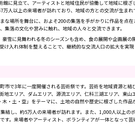
美術館に見立て、アーティストと地域住民が協働して地域に根ざ
、57万人以上の来場者が訪れており、地域の方との交流が生まれ
まな場所を舞台に、およそ200の集落を手がかりに作品を点在
、集落の文化や営みに触れ、地域の人々と交流できます。
、豪雪に見舞われる冬のシーズンも含め、食の展開や企画展の
受け入れ体制を整えることで、継続的な交流人口の拡大を実現
町市で3年に一度開催される芸術祭です。芸術を地域資源と結
街地エリア、ダムエリア、源流エリア、仁科三湖エリア、東山
・木・土・空」をテーマに、土地の自然や歴史に根ざした作品
が集結し、約5万人の来場者が訪れます。また、1,000人以上
です。来場者やアーティスト、ボランティアが一体となって芸