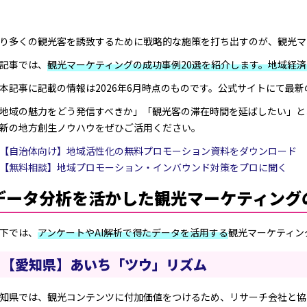
【熊本県】熊本城 武士の魂
【長野県】野沢温泉謎めぐり 野沢温泉音めぐり
【新潟県】大地の芸術祭
り多くの観光客を誘致するために戦略的な施策を打ち出すのが、観光マ
観光資源を活かした観光プロモーションの成功事
記事では、
観光マーケティングの成功事例20選を紹介します。地域経
【和歌山県・三重県・奈良県】ターゲットを見直した熊野古
本記事に記載の情報は2026年6月時点のものです。公式サイトにて最
【長野県】阿智村 星空をブランド化
【長野県】白馬村 グリーンシーズンの活用
地域の魅力をどう発信すべきか」「観光客の滞在時間を延ばしたい」と
【香川県】うどん県として名物をアピール
新の地方創生ノウハウをぜひご活用ください。
SNSやWebメディアを活用した観光プロモーショ
【自治体向け】地域活性化の無料プロモーション資料をダウンロード
【香川県】三豊市 日本のウユニ塩湖
【無料相談】地域プロモーション・インバウンド対策をプロに聞く
【新潟県・福島県】全国屈指の秘境路線 JR只見線
データ分析を活かした観光マーケティング
【広島県】おしい！広島県
【神奈川県】葉山町 自治体が町の魅力を発信
下では、
アンケートやAI解析で得たデータを活用する
観光マーケティン
タイアップした観光マーケティングの成功事例4選
【岐阜県】飛騨市 君の名は。
【愛知県】あいち「ツウ」リズム
【鳥取県】境港市 水木しげるロード
【佐賀県】ロマンシング佐賀
知県では、観光コンテンツに付加価値をつけるため、リサーチ会社と協
【山梨県】ゆるキャン△