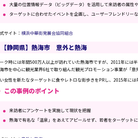
大量の位置情報データ（ビッグデータ）を活用して来訪者の属性
ターゲットに合わせたイベントを企画し、ユーザーフレンドリー
式サイト：
横浜中華街発展会協同組合
【静岡県】熱海市 意外と熱海
ーク時には年間500万人以上が訪れていた熱海市ですが、2011年に
海市を中心に観光業界6社で取り組んだ観光プロモーション事業が「意
い女性を新たなターゲットに食やレトロな街歩きをPRし、2015年には
この事例のポイント
来訪者にアンケートを実施して現状を把握
熱海で有名な「温泉」をあえてアピールせず、若者をターゲットに