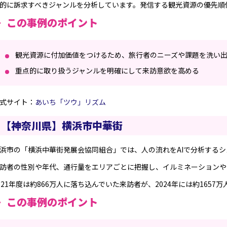
的に訴求すべきジャンルを分析しています。発信する観光資源の優先順
まとめ
この事例のポイント
観光資源に付加価値をつけるため、旅行者のニーズや課題を洗い
重点的に取り扱うジャンルを明確にして来訪意欲を高める
式サイト：
あいち「ツウ」リズム
【神奈川県】横浜市中華街
浜市の「横浜中華街発展会協同組合」では、人の流れをAIで分析する
訪者の性別や年代、通行量をエリアごとに把握し、イルミネーションや
021年度は約866万人に落ち込んでいた来訪者が、2024年には約1657
この事例のポイント